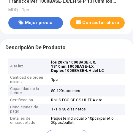
Transcceiver 1000BASE-LX/LH SFP 1310nm los
20km
MOQ：1pc
Mejor precio
Contactar ahora
Descripción De Producto
,
los 20km 1000BASE-LX
Alta luz
,
1310nm 1000BASE-LX
Duplex 1000BASE-LH del LC
Cantidad de orden
1pc
mínima
Capacidad de la
80-120k por mes
fuente
Certificación
RoHS FCC CE GS UL FDA etc
Condiciones de
T/T o 30 días netos
pago
Detalles de
Paquete individual o 10pcs/pallet o
empaquetado
20pcs/pallet