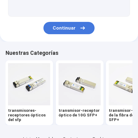
transmisor-receptor de 100G QSFP28
módulo de 10G XFP
Continuar
Transmisor-receptor óptico CFP2
Cables directos de la fijación
Nuestras Categorías
Cables ópticos activos
transmisores-
transmisor-receptor
transmisor-re
receptores ópticos
óptico de 10G SFP+
de la fibra de 
del sfp
SFP+