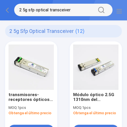
2 5g Sfp Optical Transceiver
(12)
transmisores-
Módulo óptico 2.5G
receptores ópticos
1310nm del
Avaya Neworks
transmisor-receptor
MOQ:
1pcs
MOQ:
1pcs
Compatible de 2.5G
de SFP del conector
Obtenga el último precio
Obtenga el último precio
1550nm los 80km LC
del ODM los 2km LC
SFP