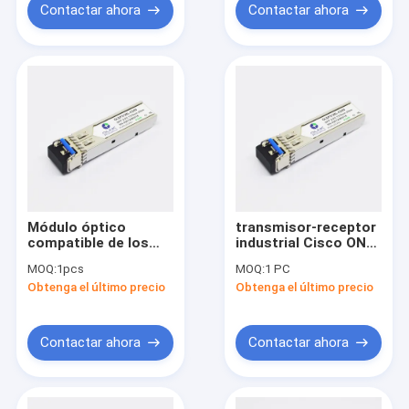
Contactar ahora
Contactar ahora
Módulo óptico
transmisor-receptor
compatible de los
industrial Cisco ONS-
transmisores-
SI-2G-I1 de 2.5G SFP
MOQ:
1pcs
MOQ:
1 PC
receptores 1310nm
1310nm los 20km
Obtenga el último precio
Obtenga el último precio
los 20km 2,5 G Sfp de
compatible
SFP del vínculo de D
Contactar ahora
Contactar ahora