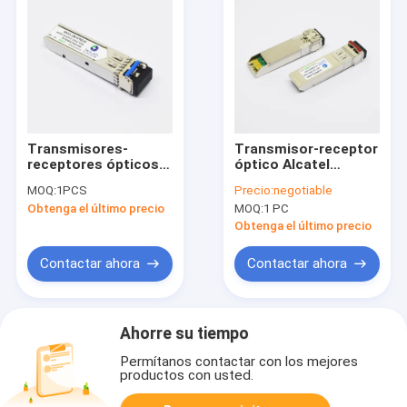
Transmisores-
Transmisor-receptor
receptores ópticos
óptico Alcatel
compatibles de SFP
ISO9001 compatible
MOQ:
1PCS
Precio:
negotiable
del vínculo de D,
de Ethernet los 40km
Obtenga el último precio
MOQ:
1 PC
módulo de 1310nm
10G SFP+ del ER
los 20km 2.5G Sfp
Obtenga el último precio
Contactar ahora
Contactar ahora
Ahorre su tiempo
Permítanos contactar con los mejores
productos con usted.