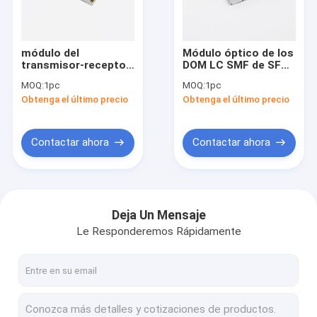
Viaje de la fábrica
Control de calidad
módulo del
Módulo óptico de los
transmisor-receptor
DOM LC SMF de SFP
Éntrenos en contacto con
de los 20km BiDi LC
Transcceiver
MOQ:
1pc
MOQ:
1pc
SMF SFP,
1000BASE-LX/LH SFP
Obtenga el último precio
Obtenga el último precio
1490nm/1310nm
1310nm los 20km
Pida una cita
1000BASE-BX-D
Contactar ahora
Contactar ahora
transmisores-receptores ópticos del sfp
transmisor-receptor óptico de 10G SFP+
Deja Un Mensaje
Le Responderemos Rápidamente
transmisor-receptor de la fibra de 10G SFP+
transmisor-receptor de 25G SFP28
transmisor-receptor de 40G QSFP+