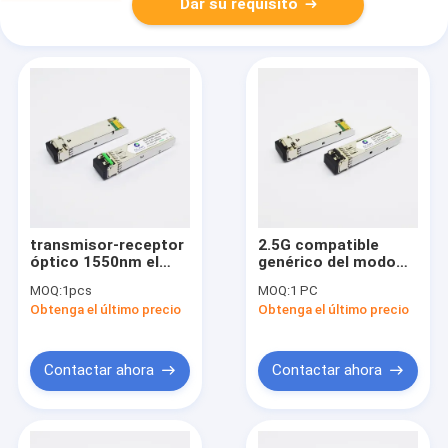
Dar su requisito
transmisor-receptor
2.5G compatible
óptico 1550nm el
genérico del modo
100km Alcatel
850nm los 300m del
MOQ:
1pcs
MOQ:
1 PC
Lucent de 2.5G
SENIOR de SFP del
Obtenga el último precio
Obtenga el último precio
Gigabit Ethernet SPF
módulo multi del
compatible
transmisor-receptor
Contactar ahora
Contactar ahora