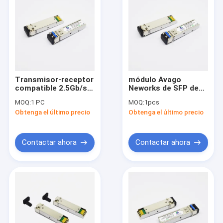
Transmisor-receptor
módulo Avago
compatible 2.5Gb/s
Neworks de SFP de
ER de HPE JD086A
Ethernet de 2.5G
MOQ:
1 PC
MOQ:
1pcs
1550nm los 40km
1310nm los 40km
Obtenga el último precio
Obtenga el último precio
SFP
compatible
Contactar ahora
Contactar ahora
Hogar
Productos
Sobre nosotros