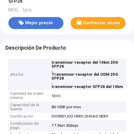
SFP28
MOQ：1pcs
Mejor precio
Contactar ahora
Descripción De Producto
transmisor-receptor del 10km 25G
SFP28
,
Alta luz
Transmisor-receptor del ODM 25G
SFP28
,
transmisor-receptor SFP28 del 10km
Cantidad de orden
1pcs
mínima
Capacidad de la
80-100K por mes
fuente
Certificación
ISO9001,ISO14001,OHSAS18001
Condiciones de
TT/Net 30days
pago