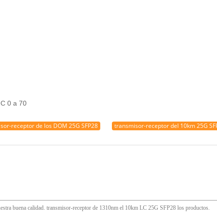
°C 0 a 70
sor-receptor de los DOM 25G SFP28
transmisor-receptor del 10km 25G SF