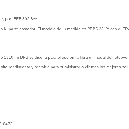
te, por IEEE 802.3cc.
-1
la
la
 a
parte posterior. El modelo de
medida es PRBS 231
con el ER
1310nm DFB se diseña para el uso en la fibra unimodal del rateover d
alto rendimiento y rentable para suministrar a clientes las mejores solu
FF-8472