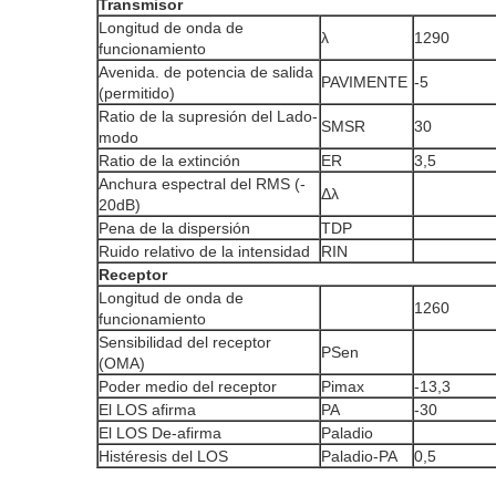
Transmisor
Longitud de onda de
λ
1290
funcionamiento
Avenida. de potencia de salida
PAVIMENTE
-5
(permitido)
Ratio de la supresión del Lado-
SMSR
30
modo
Ratio de la extinción
ER
3,5
Anchura espectral del RMS (-
Δλ
20dB)
Pena de la dispersión
TDP
Ruido relativo de la intensidad
RIN
Receptor
Longitud de onda de
1260
funcionamiento
Sensibilidad del receptor
PSen
(OMA)
Poder medio del receptor
Pimax
-13,3
El LOS afirma
PA
-30
El LOS De-afirma
Paladio
Histéresis del LOS
Paladio-PA
0,5