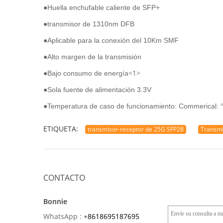
●Huella enchufable caliente de SFP+
●transmisor de 1310nm DFB
●Aplicable para la conexión del 10Km SMF
●Alto margen de la transmisión
<1>
●Bajo consumo de energía
●Sola fuente de alimentación 3.3V
●Temperatura de caso de funcionamiento: Commerical: 
ETIQUETA:
transmisor-receptor de 25G SFP28
Transmi
CONTACTO
Bonnie
WhatsApp :
+
8618695187695