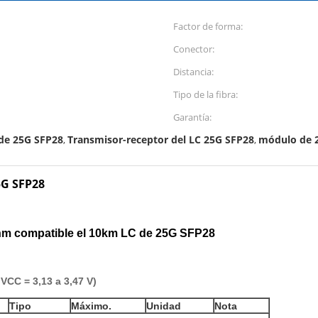
Factor de forma:
Conector:
Distancia:
Tipo de la fibra:
Garantía:
 de 25G SFP28
Transmisor-receptor del LC 25G SFP28
módulo de 
,
,
5G SFP28
nm compatible el 10km LC de 25G SFP28
VCC = 3,13 a 3,47 V)
Tipo
Máximo.
Unidad
Nota