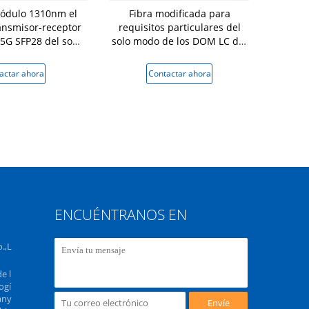
ódulo 1310nm el
Fibra modificada para
módulo de
ansmisor-receptor
requisitos particulares del
receptor d
25G SFP28 del solo
solo modo de los DOM LC del
25
modo
transmisor-receptor 1310nm
el 10km de 25G SFP28 LR
actar ahora
Contactar ahora
Conta
ENCUÉNTRANOS EN
.,L
e l
ogí
any
Envíe