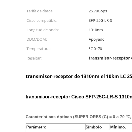
Tarifa de datos:
25.78Gbps
Cisco compatible:
SFP-25G-LR-S
Longitud de onda:
1310nm
DDM/DOM:
Apoyado
Temperatura:
°C 0~70
transmisor-receptor
Resaltar:
transmisor-receptor de 1310nm el 10km LC 2
transmisor-receptor Cisco SFP-25G-LR-S 1310
Características ópticas (SUPERIORES (C) = 0 a 70 ℃, 
Parámetro
Símbolo
Mínimo.