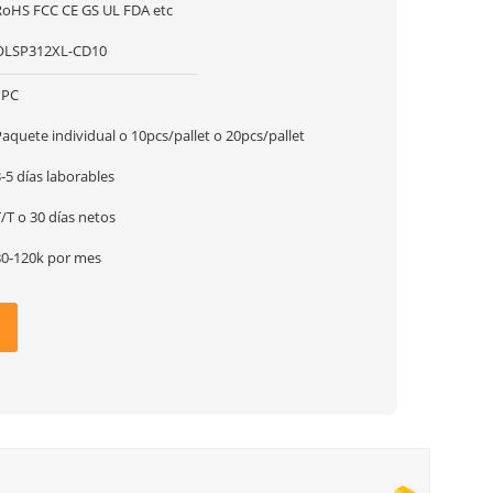
RoHS FCC CE GS UL FDA etc
OLSP312XL-CD10
1PC
aquete individual o 10pcs/pallet o 20pcs/pallet
-5 días laborables
/T o 30 días netos
80-120k por mes