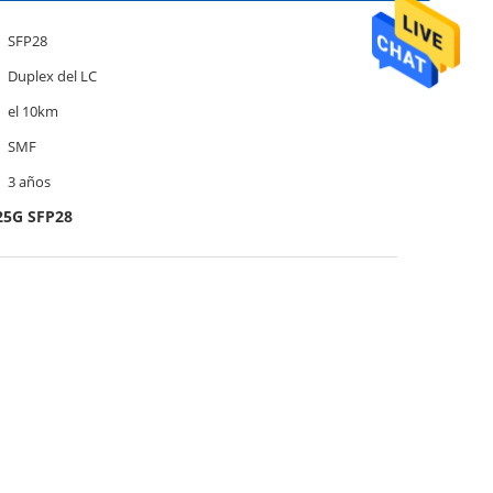
SFP28
Duplex del LC
el 10km
SMF
3 años
25G SFP28