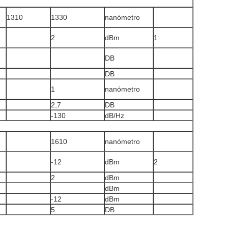
1310
1330
nanómetro
2
dBm
1
DB
DB
1
nanómetro
2,7
DB
-130
dB/Hz
1610
nanómetro
-12
dBm
2
2
dBm
dBm
-12
dBm
5
DB