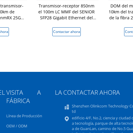
transmisor-
Transmisor-receptor 850nm
DOM del m
10km de
el 100m LC MMF del SENIOR
10km del tr
0nmRX 25G
SFP28 Gigabit Ethernet del
de la fibra 
a Switches
OEM 25G
ahora
Contactar ahora
Cont
L
VISITA A LA
CONTACTAR AHORA
FÁBRICA
Shenzhen Olinkcom Technology Co
td
Línea de Producción
edificio 4/F, No.2, ciencia y ciudad d
a tecnología, parque de alta tecnol
OEM / ODM
a de GuanLan, camino de No.5 Gu