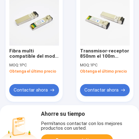
Fibra multi
Transmisor-receptor
compatible del modo
850nm el 100m
del transmisor-
Juniper Networks de
MOQ:
1PC
MOQ:
1PC
receptor el 100m del
25GBASE-SR 25G
Obtenga el último precio
Obtenga el último precio
SENIOR 25G SFP28
SFP28 compatible
del brocado
Contactar ahora
Contactar ahora
Ahorre su tiempo
Permítanos contactar con los mejores
productos con usted.