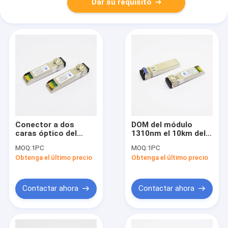
Dar su requisito
Conector a dos
DOM del módulo
caras óptico del
1310nm el 10km del
transmisor-receptor
transmisor-receptor
MOQ:
1PC
MOQ:
1PC
BIDI 1270nm el 10Km
de la fibra 25G SFP28
Obtenga el último precio
Obtenga el último precio
LC del OEM 25G
del solo modo
SFP28
Contactar ahora
Contactar ahora