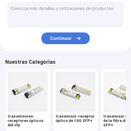
transmisor-receptor de 100G QSFP28
módulo de 10G XFP
Transmisor-receptor óptico CFP2
Continuar
Cables directos de la fijación
Cables ópticos activos
Nuestras Categorías
transmisores-
transmisor-receptor
transmisor-re
receptores ópticos
óptico de 10G SFP+
de la fibra de 
del sfp
SFP+