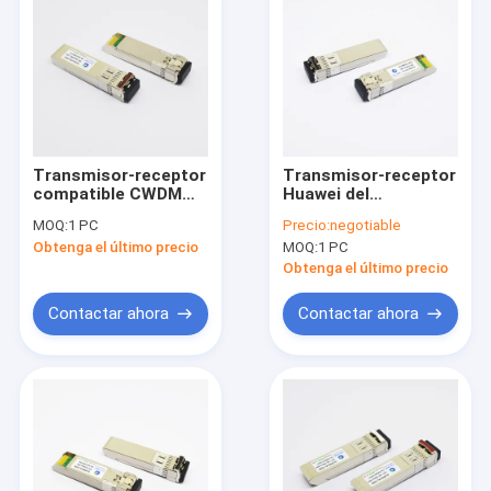
Transmisor-receptor
Transmisor-receptor
compatible CWDM
Huawei del
1270nm el 10km de la
transmisor-receptor
MOQ:
1 PC
Precio:
negotiable
fibra de MikroTik 10G
de la fibra de MMF
Obtenga el último precio
MOQ:
1 PC
SFP+
850nm los 300m 10G
SFP+ compatible
Obtenga el último precio
Contactar ahora
Contactar ahora
Hogar
Productos
Sobre nosotros